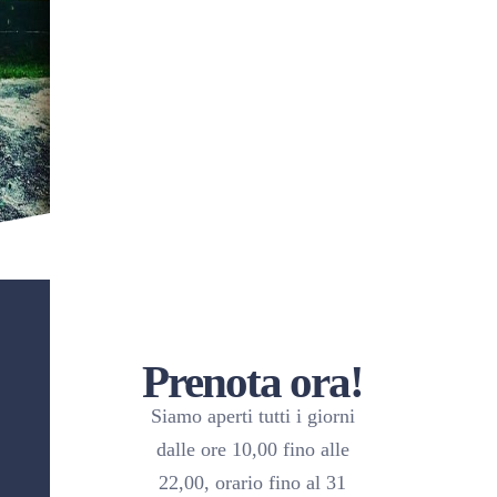
Paintball
PROVINCIA
⭑ 1° Paintball Indoor più
grande del centro Italia
Prenota ora!
Siamo aperti tutti i giorni
dalle ore 10,00 fino alle
22,00, orario fino al 31