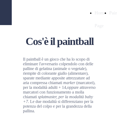
Bad Sheep - Latina
Home
Pain
Paintball
Page
Cos'è il paintball
Il paintball è un gioco che ha lo scopo di
eliminare l'avversario colpendolo con delle
palline di gelatina (animale o vegetale),
riempite di colorante giallo (alimentare),
sparate mediante apposite attrezzature ad
aria compressa chiamati
marker
(marcatori),
per la modalità adulti + 14,oppure attraverso
marcatori con funzionamento a molla
chiamati
splatmaster, per la modalità baby
+7.
Le due modalità si differenziano per la
potenza del colpo e per la grandezza della
pallina.